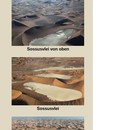
Sossusvlei von oben
Sossusvlei