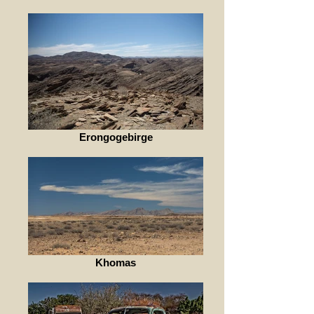
Erongogebirge
Khomas